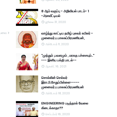
8 ஆம் வகுப்பு - அறிவியல் பாடம்- 1
-அளவீட்டியல்
ஜூலை 31, 2020
யவை
வாழ்ந்து காட்டிய தமிழ் புலவர் கபிலர் -
முனைவர்.ப.பாலசுப்பிரமணியன்,
அக்டோபர் 11, 2020
"முத்தும் ,பவளமும் , மரகத பச்சையும்.."
--- இனிய பக்தி பாடல்--
ஆகஸ்ட் 16, 2021
சொல்லின் செல்வர்
இரா.பி.சேதுப்பிள்ளை-----
முனைவர்.ப.பாலசுப்பிரமணியன்
அக்டோபர் 18, 2020
ENGINEERING படித்தால் வேலை
கிடைக்காதா??
செப்டம்பர் 16, 2020