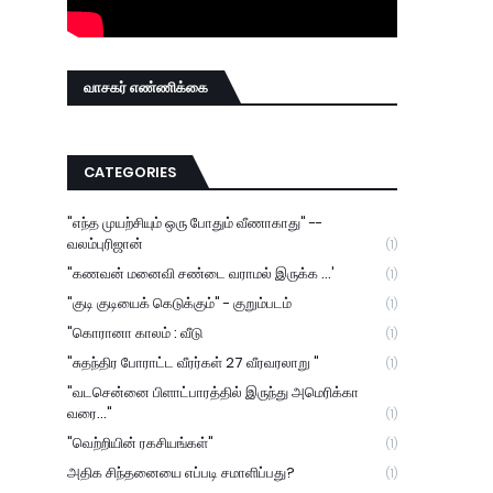
வாசகர் எண்ணிக்கை
CATEGORIES
"எந்த முயற்சியும் ஒரு போதும் வீணாகாது" --
வலம்புரிஜான்
(1)
"கணவன் மனைவி சண்டை வராமல் இருக்க ...'
(1)
"குடி குடியைக் கெடுக்கும்" - குறும்படம்
(1)
"கொரானா காலம் : வீடு
(1)
"சுதந்திர போராட்ட வீரர்கள் 27 வீரவரலாறு "
(1)
"வடசென்னை பிளாட்பாரத்தில் இருந்து அமெரிக்கா
வரை..."
(1)
"வெற்றியின் ரகசியங்கள்"
(1)
அதிக சிந்தனையை எப்படி சமாளிப்பது?
(1)