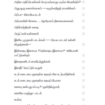
அதிக மதிப்பெண்கள் பெற எவ்வாறு படிக்க வேண்டும்?
(1)
அது ஒரு கனாக்காலம் ---வழக்கறிஞர் ராமலிங்கம்
(1)
அப்பா- கிராமியபாடல்
(1)
அம்மாவின் சேலை..... ஆயிரமாய் நினைவலைகள்.
(1)
அரிச்சந்திரன் கதை
(1)
அருட்கவி வள்ளலார்
(1)
இனிய முருகன் பாடல்கள் --- பிரபல பாடகர் உன்னி
கிருஷ்ணன்--
(1)
இன்றைய இசையா ?அன்றைய இசையா? -லியோனி
பாட்டுமன்றம்
(1)
இறைவனிடம் கையேந்துங்கள்
(1)
இளநீர்' வெட்டும் கருவி
(1)
உடல் எடையை குறைக்க உதவும் சில உடற்பயிற்சிகள்
(1)
உடல் எடையை குறைக்க உதவும் யோகா
(1)
உணவு உண்பது எப்படி?-குன்றில்குமார்
(1)
உணவே மருந்து- பாடல்
(1)
உயர்வு
(1)