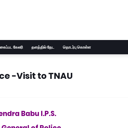
ுகைப்பட கேலரி
தளத்தில் தேட
தொடர்பு கொள்ள
ce -Visit to TNAU
endra Babu I.P.S.
 General of Police,