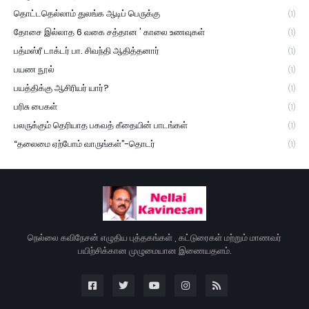
தொட்டதெல்லாம் துலங்க ஆடிப் பெருக்கு
(1)
தோசை இல்லாத 6 வகை சத்தான ' காலை உணவுகள்
(1)
பத்மஸ்ரீ டாக்டர் பா. சிவந்தி ஆதித்தனார்
(1)
பயண நூல்
(1)
பயத்திக்கு ஆசிரியர் யார்?
(1)
பரிசு பைகள்
(1)
பலருக்கும் தெரியாத பகவத் கீதையின் பாடங்கள்
(1)
“தலைமை ஏற்போம் வாருங்கள்”-தொடர்
(1)
நெல்லை கவிநேசன் எழுதிய புத்தகங்கள் , கட்டுரைகள் மற்றும் மாணவர்
பயிற்சிக்கான முழுமையான இணையதளம்.