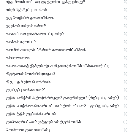
எந்த மினரல் வாட்டரை குடித்தால் உடலுக்கு நல்லது?
(1)
எம்.ஜி.ஆர் சிறப்பு பாடல்கள்
(1)
ஒரு கோழியின் தன்னம்பிக்கை
(1)
ஒழுக்கம் என்றால் என்ன?
(1)
கலகலப்பான நகைச்சுவை பட்டிமன்றம்
(1)
கலக்கல் கரகாட்டம்
(1)
கலாமின் கனவுகள். "சின்னக் கலைவாணர்" விவேக்
(1)
கல்யாணமாலை
(1)
கவலைகளைத் தீர்க்கும் கற்பக விநாயகர் கோயில் -பிள்ளையார்பட்டி
(1)
கிருஷ்ணன் கோவிலில் ராமநவமி
(1)
கீழடி - தமிழரின் பொக்கிஷம்
(1)
குடியிருப்பு வாங்கலாமா?"
(1)
குடும்ப மகிழ்ச்சி அதிகரிக்கின்றதா? குறைகின்றதா? (சிறப்பு பட்டிமன்றம்)
(1)
குடும்ப வாழ்க்கை கொண்டாட்டமா? திண்டாட்டமா?--ஞாயிறு பட்டிமன்றம்
(1)
குடும்பத்தில் குழப்பம் வேண்டாம்
(1)
குலசேகரன்பட்டினம் முத்தாரம்மன் திருக்கோயில்
(8)
கொரோனா குணமான பின்பு ...
(1)