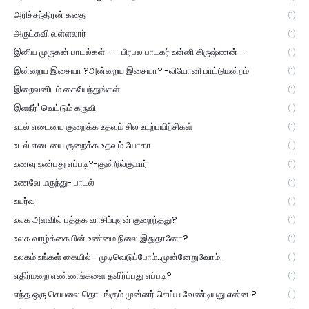
அரிச்சந்திரன் கதை
(1)
அருட்கவி வள்ளலார்
(1)
இனிய முருகன் பாடல்கள் --- பிரபல பாடகர் உன்னி கிருஷ்ணன்--
(1)
இன்றைய இசையா ?அன்றைய இசையா? -லியோனி பாட்டுமன்றம்
(1)
இறைவனிடம் கையேந்துங்கள்
(1)
இளநீர்' வெட்டும் கருவி
(1)
உடல் எடையை குறைக்க உதவும் சில உடற்பயிற்சிகள்
(1)
உடல் எடையை குறைக்க உதவும் யோகா
(1)
உணவு உண்பது எப்படி?-குன்றில்குமார்
(1)
உணவே மருந்து- பாடல்
(1)
உயர்வு
(1)
உலக அளவில் புத்தக வாசிப்புஏன் குறைந்தது?
(1)
உலக வாழ்க்கையின் உண்மை நிலை இதுதானோ?
(1)
உலகம் உங்கள் கையில் - முடிவெடுப்போம்..முன்னேறுவோம்.
(1)
எதிர்மறை எண்ணங்களை தவிர்ப்பது எப்படி?
(1)
எந்த ஒரு செயலை தொடங்கும் முன்னர் செய்ய வேண்டியது என்ன ?
(1)