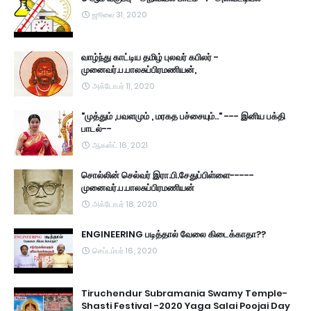
ஜூலை 31, 2020
வாழ்ந்து காட்டிய தமிழ் புலவர் கபிலர் -
முனைவர்.ப.பாலசுப்பிரமணியன்,
அக்டோபர் 11, 2020
"முத்தும் ,பவளமும் , மரகத பச்சையும்.." --- இனிய பக்தி
பாடல்--
ஆகஸ்ட் 16, 2021
சொல்லின் செல்வர் இரா.பி.சேதுப்பிள்ளை-----
முனைவர்.ப.பாலசுப்பிரமணியன்
அக்டோபர் 18, 2020
ENGINEERING படித்தால் வேலை கிடைக்காதா??
செப்டம்பர் 16, 2020
Tiruchendur Subramania Swamy Temple-
Shasti Festival -2020 Yaga Salai Poojai Day