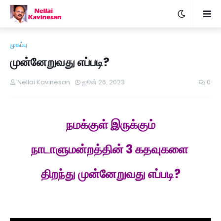
முகப்பு
முன்னேறுவது எப்படி?
Nellai Kavinesan
ஜூன் 26, 2023
0
நமக்குள் இருக்கும்
நாடாளுமன்றத்தின் 3 கதவுகளை
திறந்து முன்னேறுவது எப்படி?