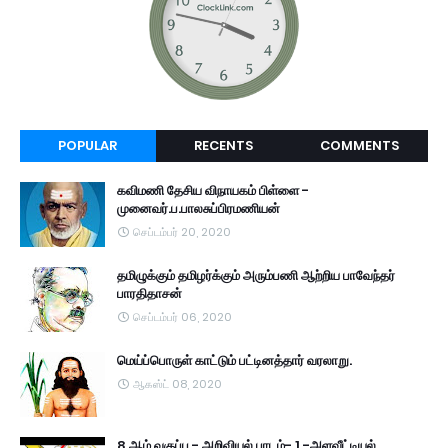
POPULAR
RECENTS
COMMENTS
கவிமணி தேசிய விநாயகம் பிள்ளை -
முனைவர்.ப.பாலசுப்பிரமணியன்
செப்டம்பர் 20, 2020
தமிழுக்கும் தமிழர்க்கும் அரும்பணி ஆற்றிய பாவேந்தர்
பாரதிதாசன்
செப்டம்பர் 06, 2020
மெய்ப்பொருள் காட்டும் பட்டினத்தார் வரலாறு.
ஆகஸ்ட் 08, 2020
8 ஆம் வகுப்பு - அறிவியல் பாடம்- 1 -அளவீட்டியல்