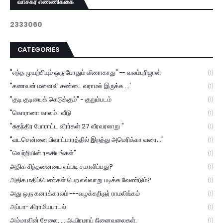
வாசகர் எண்ணிக்கை
2
3
3
3
0
6
0
CATEGORIES
"எந்த முயற்சியும் ஒரு போதும் வீணாகாது" -- வலம்புரிஜான்
(1)
"கணவன் மனைவி சண்டை வராமல் இருக்க ...'
(1)
"குடி குடியைக் கெடுக்கும்" - குறும்படம்
(1)
"கொரானா காலம் : வீடு
(1)
"சுதந்திர போராட்ட வீரர்கள் 27 வீரவரலாறு "
(1)
"வடசென்னை பிளாட்பாரத்தில் இருந்து அமெரிக்கா வரை..."
(1)
"வெற்றியின் ரகசியங்கள்"
(1)
அதிக சிந்தனையை எப்படி சமாளிப்பது?
(1)
அதிக மதிப்பெண்கள் பெற எவ்வாறு படிக்க வேண்டும்?
(1)
அது ஒரு கனாக்காலம் ---வழக்கறிஞர் ராமலிங்கம்
(1)
அப்பா- கிராமியபாடல்
(1)
அம்மாவின் சேலை..... ஆயிரமாய் நினைவலைகள்.
(1)