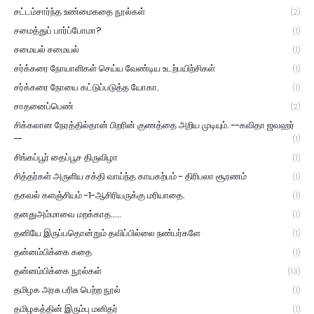
சட்டம்சார்ந்த உண்மைகதை நூல்கள்
(2)
சமைத்துப் பார்ப்போமா?
(1)
சமையல் சமையல்
(1)
சர்க்கரை நோயாளிகள் செய்ய வேண்டிய உடற்பயிற்சிகள்
(1)
சர்க்கரை நோயை கட்டுப்படுத்த யோகா.
(1)
சாதனைப்பெண்
(2)
சிக்கலான நேரத்தில்தான் பிறரின் குணத்தை அறிய முடியும். --கவிதா ஜவஹர்
--
(1)
சிங்கப்பூர் தைப்பூச திருவிழா
(1)
சித்தர்கள் அருளிய சக்தி வாய்ந்த காயகற்பம் - திரிபலா சூரணம்
(1)
தகவல் களஞ்சியம் -1-ஆசிரியருக்கு மரியாதை.
(1)
தனதுஅம்மாவை மறக்காத.....
(1)
தனியே இருப்பதொன்றும் தவிப்பில்லை நண்பர்களே
(1)
தன்னம்பிக்கை கதை
(1)
தன்னம்பிக்கை நூல்கள்
(13)
தமிழக அரசு பரிசு பெற்ற நூல்
(1)
தமிழகத்தின் இரும்பு மனிதர்
(1)