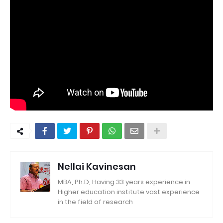
Nellai Kavinesan
MBA, Ph.D, Having 33 years experience in
Higher education institute vast experience
in the field of research