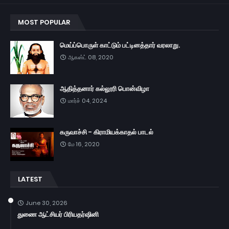
MOST POPULAR
மெய்ப்பொருள் காட்டும் பட்டினத்தார் வரலாறு.
ஆகஸ்ட் 08, 2020
ஆதித்தனார் கல்லூரி பொன்விழா
மார்ச் 04, 2024
கருவாச்சி - கிராமியக்காதல் பாடல்
மே 16, 2020
LATEST
June 30, 2026
துணை ஆட்சியர் பிரியதர்ஷினி