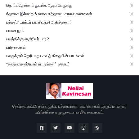
தொட்டதெல்லாம் துலங்க ஆடிப் பெருக்கு
(1)
தோசை இல்லாத 6 வகை சத்தான ' காலை உணவுகள்
(1)
பத்மஸ்ரீ டாக்டர் பா. சிவந்தி ஆதித்தனார்
(1)
பயண நூல்
(1)
பயத்திக்கு ஆசிரியர் யார்?
(1)
பரிசு பைகள்
(1)
பலருக்கும் தெரியாத பகவத் கீதையின் பாடங்கள்
(1)
“தலைமை ஏற்போம் வாருங்கள்”-தொடர்
(1)
நெல்லை கவிநேசன் எழுதிய புத்தகங்கள் , கட்டுரைகள் மற்றும் மாணவர்
பயிற்சிக்கான முழுமையான இணையதளம்.