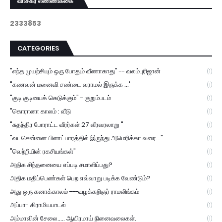
வாசகர் எண்ணிக்கை
2
3
3
3
8
5
3
CATEGORIES
"எந்த முயற்சியும் ஒரு போதும் வீணாகாது" -- வலம்புரிஜான்
(1)
"கணவன் மனைவி சண்டை வராமல் இருக்க ...'
(1)
"குடி குடியைக் கெடுக்கும்" - குறும்படம்
(1)
"கொரானா காலம் : வீடு
(1)
"சுதந்திர போராட்ட வீரர்கள் 27 வீரவரலாறு "
(1)
"வடசென்னை பிளாட்பாரத்தில் இருந்து அமெரிக்கா வரை..."
(1)
"வெற்றியின் ரகசியங்கள்"
(1)
அதிக சிந்தனையை எப்படி சமாளிப்பது?
(1)
அதிக மதிப்பெண்கள் பெற எவ்வாறு படிக்க வேண்டும்?
(1)
அது ஒரு கனாக்காலம் ---வழக்கறிஞர் ராமலிங்கம்
(1)
அப்பா- கிராமியபாடல்
(1)
அம்மாவின் சேலை..... ஆயிரமாய் நினைவலைகள்.
(1)