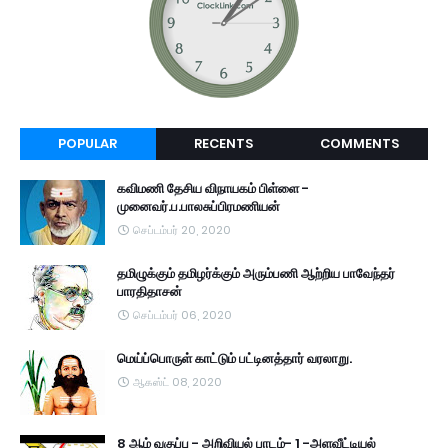
POPULAR
RECENTS
COMMENTS
கவிமணி தேசிய விநாயகம் பிள்ளை -
முனைவர்.ப.பாலசுப்பிரமணியன்
செப்டம்பர் 20, 2020
தமிழுக்கும் தமிழர்க்கும் அரும்பணி ஆற்றிய பாவேந்தர்
பாரதிதாசன்
செப்டம்பர் 06, 2020
மெய்ப்பொருள் காட்டும் பட்டினத்தார் வரலாறு.
ஆகஸ்ட் 08, 2020
8 ஆம் வகுப்பு - அறிவியல் பாடம்- 1 -அளவீட்டியல்