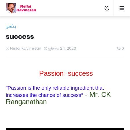
முகப்பு
success
Nellai Kavinesan
ஜூலை 24, 2023
0
Passion- success
"Passion is the only reliable ingredient that
-
Mr. CK
increases the chance of success"
Ranganathan