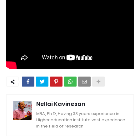
Nellai Kavinesan
MBA, Ph.D, Having 33 years experience in
Higher education institute vast experience
in the field of research