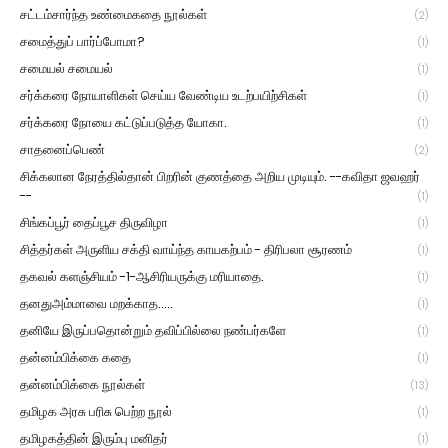
சட்டம்சார்ந்த உண்மைகதை நூல்கள்
(2)
சமைத்துப் பார்ப்போமா?
(1)
சமையல் சமையல்
(1)
சர்க்கரை நோயாளிகள் செய்ய வேண்டிய உடற்பயிற்சிகள்
(1)
சர்க்கரை நோயை கட்டுப்படுத்த யோகா.
(1)
சாதனைப்பெண்
(2)
சிக்கலான நேரத்தில்தான் பிறரின் குணத்தை அறிய முடியும். --கவிதா ஜவஹர்
--
(1)
சிங்கப்பூர் தைப்பூச திருவிழா
(1)
சித்தர்கள் அருளிய சக்தி வாய்ந்த காயகற்பம் - திரிபலா சூரணம்
(1)
தகவல் களஞ்சியம் -1-ஆசிரியருக்கு மரியாதை.
(1)
தனதுஅம்மாவை மறக்காத.....
(1)
தனியே இருப்பதொன்றும் தவிப்பில்லை நண்பர்களே
(1)
தன்னம்பிக்கை கதை
(1)
தன்னம்பிக்கை நூல்கள்
(13)
தமிழக அரசு பரிசு பெற்ற நூல்
(1)
தமிழகத்தின் இரும்பு மனிதர்
(1)