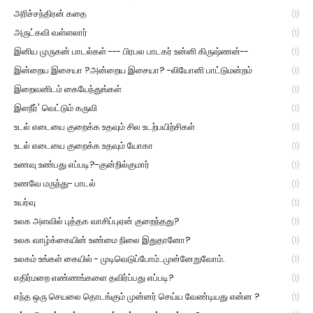
அரிச்சந்திரன் கதை
(1)
அருட்கவி வள்ளலார்
(1)
இனிய முருகன் பாடல்கள் --- பிரபல பாடகர் உன்னி கிருஷ்ணன்--
(1)
இன்றைய இசையா ?அன்றைய இசையா? -லியோனி பாட்டுமன்றம்
(1)
இறைவனிடம் கையேந்துங்கள்
(1)
இளநீர்' வெட்டும் கருவி
(1)
உடல் எடையை குறைக்க உதவும் சில உடற்பயிற்சிகள்
(1)
உடல் எடையை குறைக்க உதவும் யோகா
(1)
உணவு உண்பது எப்படி?-குன்றில்குமார்
(1)
உணவே மருந்து- பாடல்
(1)
உயர்வு
(1)
உலக அளவில் புத்தக வாசிப்புஏன் குறைந்தது?
(1)
உலக வாழ்க்கையின் உண்மை நிலை இதுதானோ?
(1)
உலகம் உங்கள் கையில் - முடிவெடுப்போம்..முன்னேறுவோம்.
(1)
எதிர்மறை எண்ணங்களை தவிர்ப்பது எப்படி?
(1)
எந்த ஒரு செயலை தொடங்கும் முன்னர் செய்ய வேண்டியது என்ன ?
(1)