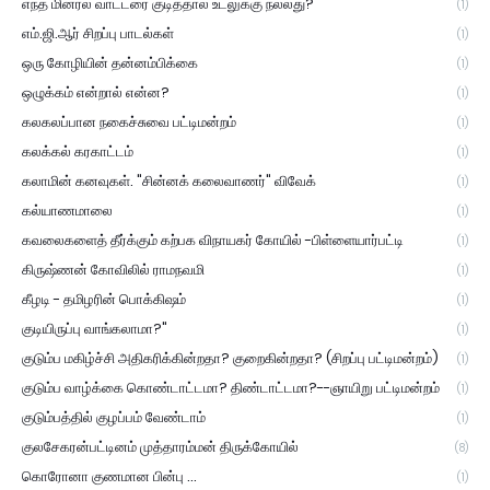
எந்த மினரல் வாட்டரை குடித்தால் உடலுக்கு நல்லது?
(1)
எம்.ஜி.ஆர் சிறப்பு பாடல்கள்
(1)
ஒரு கோழியின் தன்னம்பிக்கை
(1)
ஒழுக்கம் என்றால் என்ன?
(1)
கலகலப்பான நகைச்சுவை பட்டிமன்றம்
(1)
கலக்கல் கரகாட்டம்
(1)
கலாமின் கனவுகள். "சின்னக் கலைவாணர்" விவேக்
(1)
கல்யாணமாலை
(1)
கவலைகளைத் தீர்க்கும் கற்பக விநாயகர் கோயில் -பிள்ளையார்பட்டி
(1)
கிருஷ்ணன் கோவிலில் ராமநவமி
(1)
கீழடி - தமிழரின் பொக்கிஷம்
(1)
குடியிருப்பு வாங்கலாமா?"
(1)
குடும்ப மகிழ்ச்சி அதிகரிக்கின்றதா? குறைகின்றதா? (சிறப்பு பட்டிமன்றம்)
(1)
குடும்ப வாழ்க்கை கொண்டாட்டமா? திண்டாட்டமா?--ஞாயிறு பட்டிமன்றம்
(1)
குடும்பத்தில் குழப்பம் வேண்டாம்
(1)
குலசேகரன்பட்டினம் முத்தாரம்மன் திருக்கோயில்
(8)
கொரோனா குணமான பின்பு ...
(1)