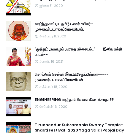
ஜூலை 31, 2020
வாழ்ந்து காட்டிய தமிழ் புலவர் கபிலர் -
முனைவர்.ப.பாலசுப்பிரமணியன்,
அக்டோபர் 11, 2020
"முத்தும் ,பவளமும் , மரகத பச்சையும்.." --- இனிய பக்தி
பாடல்--
ஆகஸ்ட் 16, 2021
சொல்லின் செல்வர் இரா.பி.சேதுப்பிள்ளை-----
முனைவர்.ப.பாலசுப்பிரமணியன்
அக்டோபர் 18, 2020
ENGINEERING படித்தால் வேலை கிடைக்காதா??
செப்டம்பர் 16, 2020
Tiruchendur Subramania Swamy Temple-
Shasti Festival -2020 Yaga Salai Poojai Day