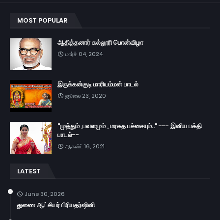
MOST POPULAR
ஆதித்தனார் கல்லூரி பொன்விழா
மார்ச் 04, 2024
இருக்கன்குடி மாரியம்மன் பாடல்
ஜூலை 23, 2020
"முத்தும் ,பவளமும் , மரகத பச்சையும்.." --- இனிய பக்தி
பாடல்--
ஆகஸ்ட் 16, 2021
LATEST
June 30, 2026
துணை ஆட்சியர் பிரியதர்ஷினி