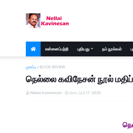
என்னைப்பற்றி
புதியது
நம் நூல்கள்
ப
முகப்பு
BOOK REVIEW
நெல்லை கவிநேசன் நூல் மதிப்
Nellai Kavinesan
செப்டம்பர் 17, 2025
நெ