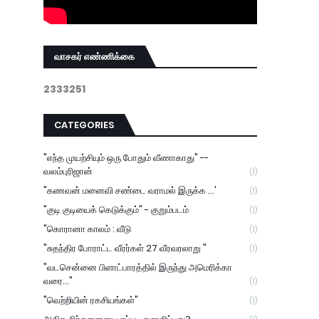
வாசகர் எண்ணிக்கை
2
3
3
3
2
5
1
CATEGORIES
"எந்த முயற்சியும் ஒரு போதும் வீணாகாது" --
வலம்புரிஜான்
(1)
"கணவன் மனைவி சண்டை வராமல் இருக்க ...'
(1)
"குடி குடியைக் கெடுக்கும்" - குறும்படம்
(1)
"கொரானா காலம் : வீடு
(1)
"சுதந்திர போராட்ட வீரர்கள் 27 வீரவரலாறு "
(1)
"வடசென்னை பிளாட்பாரத்தில் இருந்து அமெரிக்கா
வரை..."
(1)
"வெற்றியின் ரகசியங்கள்"
(1)