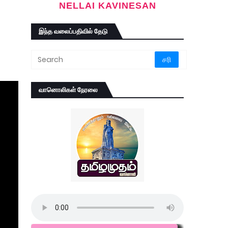
NELLAI KAVINESAN
இந்த வலைப்பதிவில் தேடு
வானொலிகள் நேரலை