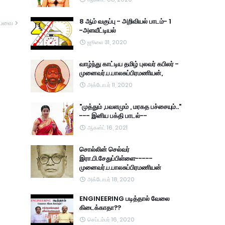
8 ஆம் வகுப்பு - அறிவியல் பாடம்- 1
யவை
-அளவீட்டியல்
ஜூலை 31, 2020
வாழ்ந்து காட்டிய தமிழ் புலவர் கபிலர் -
முனைவர்.ப.பாலசுப்பிரமணியன்,
அக்டோபர் 11, 2020
"முத்தும் ,பவளமும் , மரகத பச்சையும்.."
--- இனிய பக்தி பாடல்--
ஆகஸ்ட் 16, 2021
சொல்லின் செல்வர்
இரா.பி.சேதுப்பிள்ளை-----
முனைவர்.ப.பாலசுப்பிரமணியன்
அக்டோபர் 18, 2020
ENGINEERING படித்தால் வேலை
கிடைக்காதா??
செப்டம்பர் 16, 2020