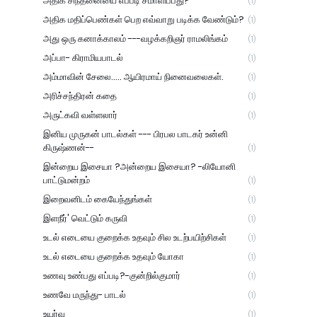
அதிக சிந்தனையை எப்படி சமாளிப்பது?
(1)
அதிக மதிப்பெண்கள் பெற எவ்வாறு படிக்க வேண்டும்?
(1)
அது ஒரு கனாக்காலம் ---வழக்கறிஞர் ராமலிங்கம்
(1)
அப்பா- கிராமியபாடல்
(1)
அம்மாவின் சேலை..... ஆயிரமாய் நினைவலைகள்.
(1)
அரிச்சந்திரன் கதை
(1)
அருட்கவி வள்ளலார்
(1)
இனிய முருகன் பாடல்கள் --- பிரபல பாடகர் உன்னி
கிருஷ்ணன்--
(1)
இன்றைய இசையா ?அன்றைய இசையா? -லியோனி
பாட்டுமன்றம்
(1)
இறைவனிடம் கையேந்துங்கள்
(1)
இளநீர்' வெட்டும் கருவி
(1)
உடல் எடையை குறைக்க உதவும் சில உடற்பயிற்சிகள்
(1)
உடல் எடையை குறைக்க உதவும் யோகா
(1)
உணவு உண்பது எப்படி?-குன்றில்குமார்
(1)
உணவே மருந்து- பாடல்
(1)
உயர்வு
(1)