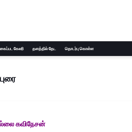
ுகைப்பட கேலரி
தளத்தில் தேட
தொடர்பு கொள்ள
புரை
ல்லை கவிநேசன்