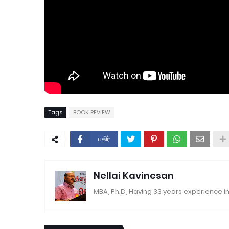
Tags
BOOK REVIEW
பகிர்
Nellai Kavinesan
MBA, Ph.D, Having 33 years experience in