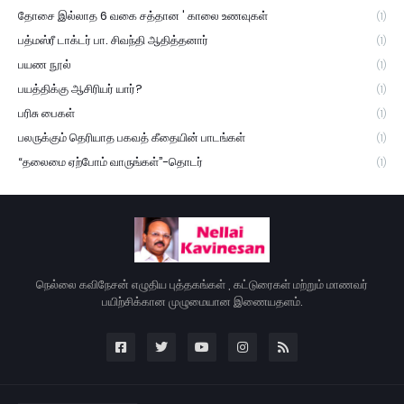
தோசை இல்லாத 6 வகை சத்தான ' காலை உணவுகள்
(1)
பத்மஸ்ரீ டாக்டர் பா. சிவந்தி ஆதித்தனார்
(1)
பயண நூல்
(1)
பயத்திக்கு ஆசிரியர் யார்?
(1)
பரிசு பைகள்
(1)
பலருக்கும் தெரியாத பகவத் கீதையின் பாடங்கள்
(1)
“தலைமை ஏற்போம் வாருங்கள்”-தொடர்
(1)
நெல்லை கவிநேசன் எழுதிய புத்தகங்கள் , கட்டுரைகள் மற்றும் மாணவர்
பயிற்சிக்கான முழுமையான இணையதளம்.