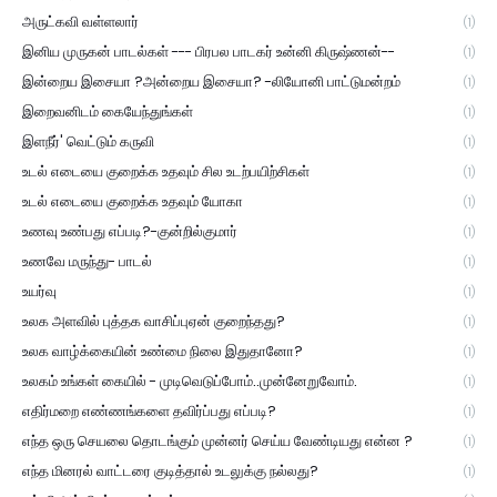
அருட்கவி வள்ளலார்
(1)
இனிய முருகன் பாடல்கள் --- பிரபல பாடகர் உன்னி கிருஷ்ணன்--
(1)
இன்றைய இசையா ?அன்றைய இசையா? -லியோனி பாட்டுமன்றம்
(1)
இறைவனிடம் கையேந்துங்கள்
(1)
இளநீர்' வெட்டும் கருவி
(1)
உடல் எடையை குறைக்க உதவும் சில உடற்பயிற்சிகள்
(1)
உடல் எடையை குறைக்க உதவும் யோகா
(1)
உணவு உண்பது எப்படி?-குன்றில்குமார்
(1)
உணவே மருந்து- பாடல்
(1)
உயர்வு
(1)
உலக அளவில் புத்தக வாசிப்புஏன் குறைந்தது?
(1)
உலக வாழ்க்கையின் உண்மை நிலை இதுதானோ?
(1)
உலகம் உங்கள் கையில் - முடிவெடுப்போம்..முன்னேறுவோம்.
(1)
எதிர்மறை எண்ணங்களை தவிர்ப்பது எப்படி?
(1)
எந்த ஒரு செயலை தொடங்கும் முன்னர் செய்ய வேண்டியது என்ன ?
(1)
எந்த மினரல் வாட்டரை குடித்தால் உடலுக்கு நல்லது?
(1)