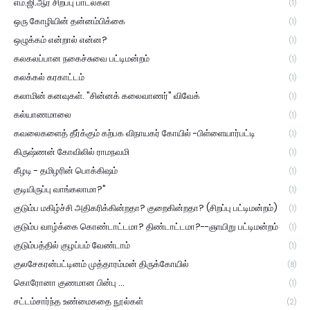
எம்.ஜி.ஆர் சிறப்பு பாடல்கள்
(1)
ஒரு கோழியின் தன்னம்பிக்கை
(1)
ஒழுக்கம் என்றால் என்ன?
(1)
கலகலப்பான நகைச்சுவை பட்டிமன்றம்
(1)
கலக்கல் கரகாட்டம்
(1)
கலாமின் கனவுகள். "சின்னக் கலைவாணர்" விவேக்
(1)
கல்யாணமாலை
(1)
கவலைகளைத் தீர்க்கும் கற்பக விநாயகர் கோயில் -பிள்ளையார்பட்டி
(1)
கிருஷ்ணன் கோவிலில் ராமநவமி
(1)
கீழடி - தமிழரின் பொக்கிஷம்
(1)
குடியிருப்பு வாங்கலாமா?"
(1)
குடும்ப மகிழ்ச்சி அதிகரிக்கின்றதா? குறைகின்றதா? (சிறப்பு பட்டிமன்றம்)
(1)
குடும்ப வாழ்க்கை கொண்டாட்டமா? திண்டாட்டமா?--ஞாயிறு பட்டிமன்றம்
(1)
குடும்பத்தில் குழப்பம் வேண்டாம்
(1)
குலசேகரன்பட்டினம் முத்தாரம்மன் திருக்கோயில்
(8)
கொரோனா குணமான பின்பு ...
(1)
சட்டம்சார்ந்த உண்மைகதை நூல்கள்
(2)