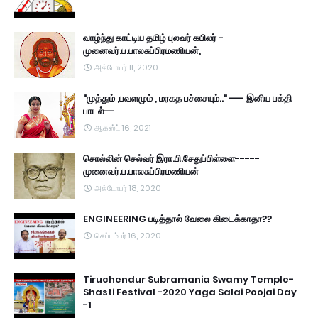
வாழ்ந்து காட்டிய தமிழ் புலவர் கபிலர் -
முனைவர்.ப.பாலசுப்பிரமணியன்,
அக்டோபர் 11, 2020
"முத்தும் ,பவளமும் , மரகத பச்சையும்.." --- இனிய பக்தி
பாடல்--
ஆகஸ்ட் 16, 2021
சொல்லின் செல்வர் இரா.பி.சேதுப்பிள்ளை-----
முனைவர்.ப.பாலசுப்பிரமணியன்
அக்டோபர் 18, 2020
ENGINEERING படித்தால் வேலை கிடைக்காதா??
செப்டம்பர் 16, 2020
Tiruchendur Subramania Swamy Temple-
Shasti Festival -2020 Yaga Salai Poojai Day
-1