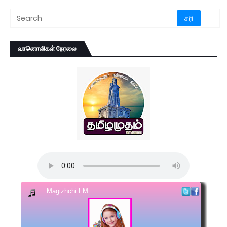
வானொலிகள் நேரலை