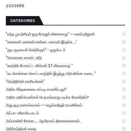
2
3
3
3
6
8
5
CATEGORIES
"எந்த முயற்சியும் ஒரு போதும் வீணாகாது" -- வலம்புரிஜான்
(1)
"கணவன் மனைவி சண்டை வராமல் இருக்க ...'
(1)
"குடி குடியைக் கெடுக்கும்" - குறும்படம்
(1)
"கொரானா காலம் : வீடு
(1)
"சுதந்திர போராட்ட வீரர்கள் 27 வீரவரலாறு "
(1)
"வடசென்னை பிளாட்பாரத்தில் இருந்து அமெரிக்கா வரை..."
(1)
"வெற்றியின் ரகசியங்கள்"
(1)
அதிக சிந்தனையை எப்படி சமாளிப்பது?
(1)
அதிக மதிப்பெண்கள் பெற எவ்வாறு படிக்க வேண்டும்?
(1)
அது ஒரு கனாக்காலம் ---வழக்கறிஞர் ராமலிங்கம்
(1)
அப்பா- கிராமியபாடல்
(1)
அம்மாவின் சேலை..... ஆயிரமாய் நினைவலைகள்.
(1)
அரிச்சந்திரன் கதை
(1)