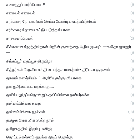
சமைத்துப் பார்ப்போமா?
(1)
சமையல் சமையல்
(1)
சர்க்கரை நோயாளிகள் செய்ய வேண்டிய உடற்பயிற்சிகள்
(1)
சர்க்கரை நோயை கட்டுப்படுத்த யோகா.
(1)
சாதனைப்பெண்
(2)
சிக்கலான நேரத்தில்தான் பிறரின் குணத்தை அறிய முடியும். --கவிதா ஜவஹர்
--
(1)
சிங்கப்பூர் தைப்பூச திருவிழா
(1)
சித்தர்கள் அருளிய சக்தி வாய்ந்த காயகற்பம் - திரிபலா சூரணம்
(1)
தகவல் களஞ்சியம் -1-ஆசிரியருக்கு மரியாதை.
(1)
தனதுஅம்மாவை மறக்காத.....
(1)
தனியே இருப்பதொன்றும் தவிப்பில்லை நண்பர்களே
(1)
தன்னம்பிக்கை கதை
(1)
தன்னம்பிக்கை நூல்கள்
(13)
தமிழக அரசு பரிசு பெற்ற நூல்
(1)
தமிழகத்தின் இரும்பு மனிதர்
(1)
தொட்டதெல்லாம் துலங்க ஆடிப் பெருக்கு
(1)