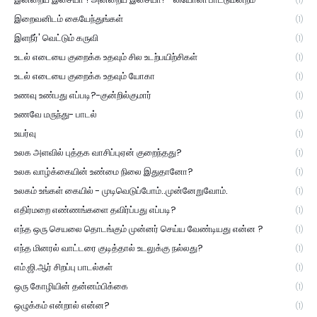
(1)
இறைவனிடம் கையேந்துங்கள்
(1)
இளநீர்' வெட்டும் கருவி
(1)
உடல் எடையை குறைக்க உதவும் சில உடற்பயிற்சிகள்
(1)
உடல் எடையை குறைக்க உதவும் யோகா
(1)
உணவு உண்பது எப்படி?-குன்றில்குமார்
(1)
உணவே மருந்து- பாடல்
(1)
உயர்வு
(1)
உலக அளவில் புத்தக வாசிப்புஏன் குறைந்தது?
(1)
உலக வாழ்க்கையின் உண்மை நிலை இதுதானோ?
(1)
உலகம் உங்கள் கையில் - முடிவெடுப்போம்..முன்னேறுவோம்.
(1)
எதிர்மறை எண்ணங்களை தவிர்ப்பது எப்படி?
(1)
எந்த ஒரு செயலை தொடங்கும் முன்னர் செய்ய வேண்டியது என்ன ?
(1)
எந்த மினரல் வாட்டரை குடித்தால் உடலுக்கு நல்லது?
(1)
எம்.ஜி.ஆர் சிறப்பு பாடல்கள்
(1)
ஒரு கோழியின் தன்னம்பிக்கை
(1)
ஒழுக்கம் என்றால் என்ன?
(1)