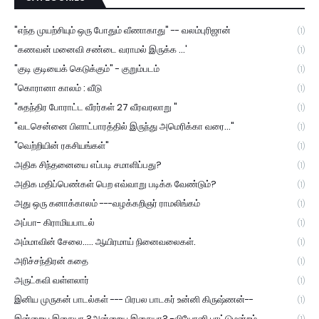
"எந்த முயற்சியும் ஒரு போதும் வீணாகாது" -- வலம்புரிஜான்
(1)
"கணவன் மனைவி சண்டை வராமல் இருக்க ...'
(1)
"குடி குடியைக் கெடுக்கும்" - குறும்படம்
(1)
"கொரானா காலம் : வீடு
(1)
"சுதந்திர போராட்ட வீரர்கள் 27 வீரவரலாறு "
(1)
"வடசென்னை பிளாட்பாரத்தில் இருந்து அமெரிக்கா வரை..."
(1)
"வெற்றியின் ரகசியங்கள்"
(1)
அதிக சிந்தனையை எப்படி சமாளிப்பது?
(1)
அதிக மதிப்பெண்கள் பெற எவ்வாறு படிக்க வேண்டும்?
(1)
அது ஒரு கனாக்காலம் ---வழக்கறிஞர் ராமலிங்கம்
(1)
அப்பா- கிராமியபாடல்
(1)
அம்மாவின் சேலை..... ஆயிரமாய் நினைவலைகள்.
(1)
அரிச்சந்திரன் கதை
(1)
அருட்கவி வள்ளலார்
(1)
இனிய முருகன் பாடல்கள் --- பிரபல பாடகர் உன்னி கிருஷ்ணன்--
(1)
இன்றைய இசையா ?அன்றைய இசையா? -லியோனி பாட்டுமன்றம்