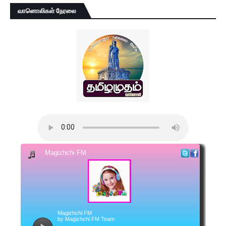
வானொலிகள் நேரலை