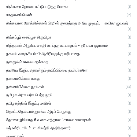
சர்க்கரை நோயை கட்டுப்படுத்த யோகா.
(1)
சாதனைப்பெண்
(2)
சிக்கலான நேரத்தில்தான் பிறரின் குணத்தை அறிய முடியும். --கவிதா ஜவஹர்
--
(1)
சிங்கப்பூர் தைப்பூச திருவிழா
(1)
சித்தர்கள் அருளிய சக்தி வாய்ந்த காயகற்பம் - திரிபலா சூரணம்
(1)
தகவல் களஞ்சியம் -1-ஆசிரியருக்கு மரியாதை.
(1)
தனதுஅம்மாவை மறக்காத.....
(1)
தனியே இருப்பதொன்றும் தவிப்பில்லை நண்பர்களே
(1)
தன்னம்பிக்கை கதை
(1)
தன்னம்பிக்கை நூல்கள்
(13)
தமிழக அரசு பரிசு பெற்ற நூல்
(1)
தமிழகத்தின் இரும்பு மனிதர்
(1)
தொட்டதெல்லாம் துலங்க ஆடிப் பெருக்கு
(1)
தோசை இல்லாத 6 வகை சத்தான ' காலை உணவுகள்
(1)
பத்மஸ்ரீ டாக்டர் பா. சிவந்தி ஆதித்தனார்
(1)
பயண நூல்
(1)