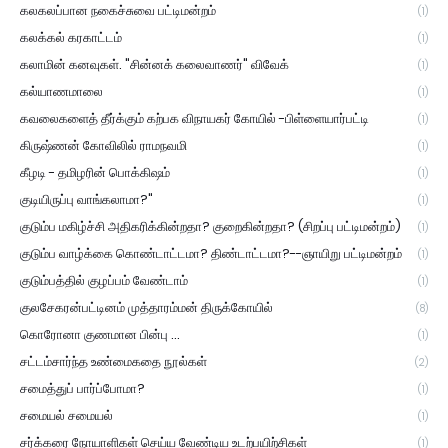
கலகலப்பான நகைச்சுவை பட்டிமன்றம்
(1)
கலக்கல் கரகாட்டம்
(1)
கலாமின் கனவுகள். "சின்னக் கலைவாணர்" விவேக்
(1)
கல்யாணமாலை
(1)
கவலைகளைத் தீர்க்கும் கற்பக விநாயகர் கோயில் -பிள்ளையார்பட்டி
(1)
கிருஷ்ணன் கோவிலில் ராமநவமி
(1)
கீழடி - தமிழரின் பொக்கிஷம்
(1)
குடியிருப்பு வாங்கலாமா?"
(1)
குடும்ப மகிழ்ச்சி அதிகரிக்கின்றதா? குறைகின்றதா? (சிறப்பு பட்டிமன்றம்)
(1)
குடும்ப வாழ்க்கை கொண்டாட்டமா? திண்டாட்டமா?--ஞாயிறு பட்டிமன்றம்
(1)
குடும்பத்தில் குழப்பம் வேண்டாம்
(1)
குலசேகரன்பட்டினம் முத்தாரம்மன் திருக்கோயில்
(8)
கொரோனா குணமான பின்பு ...
(1)
சட்டம்சார்ந்த உண்மைகதை நூல்கள்
(2)
சமைத்துப் பார்ப்போமா?
(1)
சமையல் சமையல்
(1)
சர்க்கரை நோயாளிகள் செய்ய வேண்டிய உடற்பயிற்சிகள்
(1)