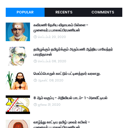
POPULAR
RECENTS
COMMENTS
கவிமணி தேசிய விநாயகம் பிள்ளை -
முனைவர்.ப.பாலசுப்பிரமணியன்
செப்டம்பர் 20, 2020
தமிழுக்கும் தமிழர்க்கும் அரும்பணி ஆற்றிய பாவேந்தர்
பாரதிதாசன்
செப்டம்பர் 06, 2020
மெய்ப்பொருள் காட்டும் பட்டினத்தார் வரலாறு.
ஆகஸ்ட் 08, 2020
8 ஆம் வகுப்பு - அறிவியல் பாடம்- 1 -அளவீட்டியல்
ஜூலை 31, 2020
வாழ்ந்து காட்டிய தமிழ் புலவர் கபிலர் -
முனைவர்.ப.பாலசுப்பிரமணியன்,