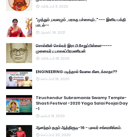
அக்டோபர் 11, 2020
"முத்தும் ,பவளமும் , மரகத பச்சையும்.." --- இனிய பக்தி
பாடல்--
ஆகஸ்ட் 16, 2021
சொல்லின் செல்வர் இரா.பி.சேதுப்பிள்ளை-----
முனைவர்.ப.பாலசுப்பிரமணியன்
அக்டோபர் 18, 2020
ENGINEERING படித்தால் வேலை கிடைக்காதா??
செப்டம்பர் 16, 2020
Tiruchendur Subramania Swamy Temple-
Shasti Festival -2020 Yaga Salai Poojai Day
-1
நவம்பர் 15, 2020
ஆனந்தம் தரும் ஆத்திசூடி-16 - புலவர் சங்கரலிங்கம்.
செப்டம்பர் 20, 2020