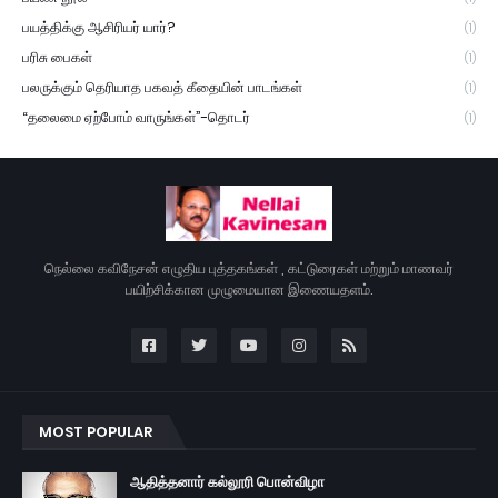
பயத்திக்கு ஆசிரியர் யார்?
(1)
பரிசு பைகள்
(1)
பலருக்கும் தெரியாத பகவத் கீதையின் பாடங்கள்
(1)
“தலைமை ஏற்போம் வாருங்கள்”-தொடர்
(1)
நெல்லை கவிநேசன் எழுதிய புத்தகங்கள் , கட்டுரைகள் மற்றும் மாணவர்
பயிற்சிக்கான முழுமையான இணையதளம்.
MOST POPULAR
ஆதித்தனார் கல்லூரி பொன்விழா