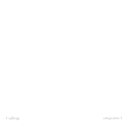
புதியது
பழையவை