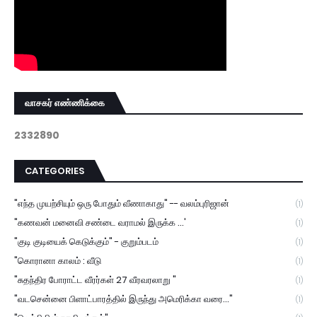
வாசகர் எண்ணிக்கை
2
3
3
2
8
9
0
CATEGORIES
"எந்த முயற்சியும் ஒரு போதும் வீணாகாது" -- வலம்புரிஜான்
(1)
"கணவன் மனைவி சண்டை வராமல் இருக்க ...'
(1)
"குடி குடியைக் கெடுக்கும்" - குறும்படம்
(1)
"கொரானா காலம் : வீடு
(1)
"சுதந்திர போராட்ட வீரர்கள் 27 வீரவரலாறு "
(1)
"வடசென்னை பிளாட்பாரத்தில் இருந்து அமெரிக்கா வரை..."
(1)