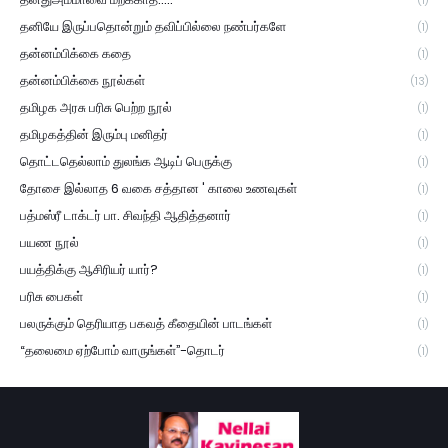
(1)
தனியே இருப்பதொன்றும் தவிப்பில்லை நண்பர்களே
(1)
தன்னம்பிக்கை கதை
(1)
தன்னம்பிக்கை நூல்கள்
(13)
தமிழக அரசு பரிசு பெற்ற நூல்
(1)
தமிழகத்தின் இரும்பு மனிதர்
(1)
தொட்டதெல்லாம் துலங்க ஆடிப் பெருக்கு
(1)
தோசை இல்லாத 6 வகை சத்தான ' காலை உணவுகள்
(1)
பத்மஸ்ரீ டாக்டர் பா. சிவந்தி ஆதித்தனார்
(1)
பயண நூல்
(1)
பயத்திக்கு ஆசிரியர் யார்?
(1)
பரிசு பைகள்
(1)
பலருக்கும் தெரியாத பகவத் கீதையின் பாடங்கள்
(1)
“தலைமை ஏற்போம் வாருங்கள்”-தொடர்
(1)