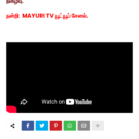
நிகழ்வு.
நன்றி: MAYURI TV யூட்யூப் சேனல்.