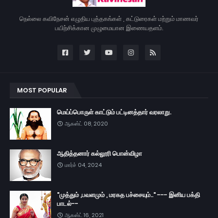
நெல்லை கவிநேசன் எழுதிய புத்தகங்கள் , கட்டுரைகள் மற்றும் மாணவர்
பயிற்சிக்கான முழுமையான இணையதளம்.
MOST POPULAR
மெய்ப்பொருள் காட்டும் பட்டினத்தார் வரலாறு.
ஆகஸ்ட் 08, 2020
ஆதித்தனார் கல்லூரி பொன்விழா
மார்ச் 04, 2024
"முத்தும் ,பவளமும் , மரகத பச்சையும்.." --- இனிய பக்தி
பாடல்--
ஆகஸ்ட் 16, 2021