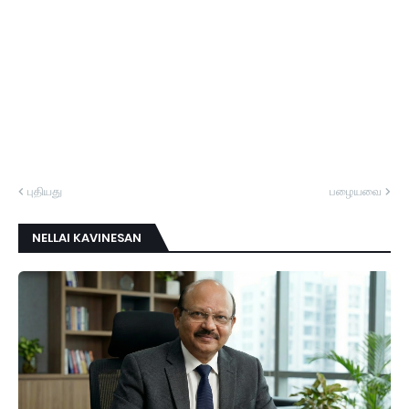
புதியது
பழையவை
NELLAI KAVINESAN