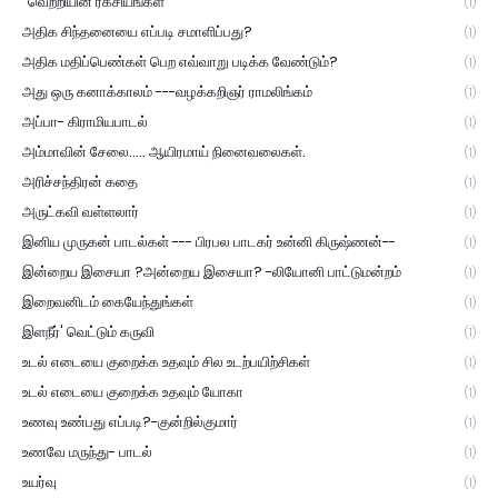
"வெற்றியின் ரகசியங்கள்"
(1)
அதிக சிந்தனையை எப்படி சமாளிப்பது?
(1)
அதிக மதிப்பெண்கள் பெற எவ்வாறு படிக்க வேண்டும்?
(1)
அது ஒரு கனாக்காலம் ---வழக்கறிஞர் ராமலிங்கம்
(1)
அப்பா- கிராமியபாடல்
(1)
அம்மாவின் சேலை..... ஆயிரமாய் நினைவலைகள்.
(1)
அரிச்சந்திரன் கதை
(1)
அருட்கவி வள்ளலார்
(1)
இனிய முருகன் பாடல்கள் --- பிரபல பாடகர் உன்னி கிருஷ்ணன்--
(1)
இன்றைய இசையா ?அன்றைய இசையா? -லியோனி பாட்டுமன்றம்
(1)
இறைவனிடம் கையேந்துங்கள்
(1)
இளநீர்' வெட்டும் கருவி
(1)
உடல் எடையை குறைக்க உதவும் சில உடற்பயிற்சிகள்
(1)
உடல் எடையை குறைக்க உதவும் யோகா
(1)
உணவு உண்பது எப்படி?-குன்றில்குமார்
(1)
உணவே மருந்து- பாடல்
(1)
உயர்வு
(1)