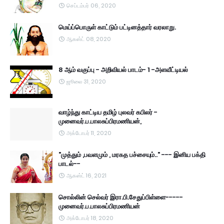
செப்டம்பர் 06, 2020
மெய்ப்பொருள் காட்டும் பட்டினத்தார் வரலாறு.
ஆகஸ்ட் 08, 2020
8 ஆம் வகுப்பு - அறிவியல் பாடம்- 1 -அளவீட்டியல்
ஜூலை 31, 2020
வாழ்ந்து காட்டிய தமிழ் புலவர் கபிலர் -
முனைவர்.ப.பாலசுப்பிரமணியன்,
அக்டோபர் 11, 2020
"முத்தும் ,பவளமும் , மரகத பச்சையும்.." --- இனிய பக்தி
பாடல்--
ஆகஸ்ட் 16, 2021
சொல்லின் செல்வர் இரா.பி.சேதுப்பிள்ளை-----
முனைவர்.ப.பாலசுப்பிரமணியன்
அக்டோபர் 18, 2020