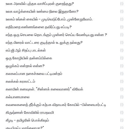
உலக அளவில் புத்தக வாசிப்புஏன் குறைந்தது?
(1)
உலக வாழ்க்கையின் உண்மை நிலை இதுதானோ?
(1)
உலகம் உங்கள் கையில் - முடிவெடுப்போம்..முன்னேறுவோம்.
(1)
எதிர்மறை எண்ணங்களை தவிர்ப்பது எப்படி?
(1)
எந்த ஒரு செயலை தொடங்கும் முன்னர் செய்ய வேண்டியது என்ன ?
(1)
எந்த மினரல் வாட்டரை குடித்தால் உடலுக்கு நல்லது?
(1)
எம்.ஜி.ஆர் சிறப்பு பாடல்கள்
(1)
ஒரு கோழியின் தன்னம்பிக்கை
(1)
ஒழுக்கம் என்றால் என்ன?
(1)
கலகலப்பான நகைச்சுவை பட்டிமன்றம்
(1)
கலக்கல் கரகாட்டம்
(1)
கலாமின் கனவுகள். "சின்னக் கலைவாணர்" விவேக்
(1)
கல்யாணமாலை
(1)
கவலைகளைத் தீர்க்கும் கற்பக விநாயகர் கோயில் -பிள்ளையார்பட்டி
(1)
கிருஷ்ணன் கோவிலில் ராமநவமி
(1)
கீழடி - தமிழரின் பொக்கிஷம்
(1)
குடியிருப்பு வாங்கலாமா?"
(1)