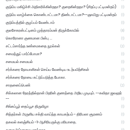
குடும்ப மகிழ்ச்சி அதிகரிக்கின்றதா? குறைகின்றதா? (சிறப்பு பட்டிமன்றம்)
(1)
குடும்ப வாழ்க்கை கொண்டாட்டமா? திண்டாட்டமா?--ஞாயிறு பட்டிமன்றம்
(1)
குடும்பத்தில் குழப்பம் வேண்டாம்
(1)
குலசேகரன்பட்டினம் முத்தாரம்மன் திருக்கோயில்
(8)
கொரோனா குணமான பின்பு ...
(1)
சட்டம்சார்ந்த உண்மைகதை நூல்கள்
(2)
சமைத்துப் பார்ப்போமா?
(1)
சமையல் சமையல்
(1)
சர்க்கரை நோயாளிகள் செய்ய வேண்டிய உடற்பயிற்சிகள்
(1)
சர்க்கரை நோயை கட்டுப்படுத்த யோகா.
(1)
சாதனைப்பெண்
(2)
சிக்கலான நேரத்தில்தான் பிறரின் குணத்தை அறிய முடியும். --கவிதா ஜவஹர்
--
(1)
சிங்கப்பூர் தைப்பூச திருவிழா
(1)
சித்தர்கள் அருளிய சக்தி வாய்ந்த காயகற்பம் - திரிபலா சூரணம்
(1)
தகவல் களஞ்சியம் -1-ஆசிரியருக்கு மரியாதை.
(1)
தனதுஅம்மாவை மறக்காத.....