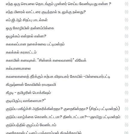
எந்த ஒரு செயலை தொடங்கும் முன்னர் செய்ய வேண்டியது என்ன ?
(1)
எந்த மினரல் வாட்டரை குடித்தால் உடலுக்கு நல்லது?
(1)
எம்.ஜி.ஆர் சிறப்பு பாடல்கள்
(1)
ஒரு கோழியின் தன்னம்பிக்கை
(1)
ஒழுக்கம் என்றால் என்ன?
(1)
கலகலப்பான நகைச்சுவை பட்டிமன்றம்
(1)
கலக்கல் கரகாட்டம்
(1)
கலாமின் கனவுகள். "சின்னக் கலைவாணர்" விவேக்
(1)
கல்யாணமாலை
(1)
கவலைகளைத் தீர்க்கும் கற்பக விநாயகர் கோயில் -பிள்ளையார்பட்டி
(1)
கிருஷ்ணன் கோவிலில் ராமநவமி
(1)
கீழடி - தமிழரின் பொக்கிஷம்
(1)
குடியிருப்பு வாங்கலாமா?"
(1)
குடும்ப மகிழ்ச்சி அதிகரிக்கின்றதா? குறைகின்றதா? (சிறப்பு பட்டிமன்றம்)
(1)
குடும்ப வாழ்க்கை கொண்டாட்டமா? திண்டாட்டமா?--ஞாயிறு பட்டிமன்றம்
(1)
குடும்பத்தில் குழப்பம் வேண்டாம்
(1)
குலசேகரன்பட்டினம் முத்தாரம்மன் திருக்கோயில்
(8)