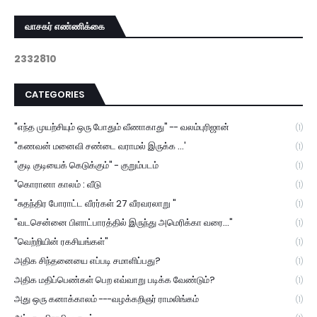
வாசகர் எண்ணிக்கை
2
3
3
2
8
1
0
CATEGORIES
"எந்த முயற்சியும் ஒரு போதும் வீணாகாது" -- வலம்புரிஜான்
(1)
"கணவன் மனைவி சண்டை வராமல் இருக்க ...'
(1)
"குடி குடியைக் கெடுக்கும்" - குறும்படம்
(1)
"கொரானா காலம் : வீடு
(1)
"சுதந்திர போராட்ட வீரர்கள் 27 வீரவரலாறு "
(1)
"வடசென்னை பிளாட்பாரத்தில் இருந்து அமெரிக்கா வரை..."
(1)
"வெற்றியின் ரகசியங்கள்"
(1)
அதிக சிந்தனையை எப்படி சமாளிப்பது?
(1)
அதிக மதிப்பெண்கள் பெற எவ்வாறு படிக்க வேண்டும்?
(1)
அது ஒரு கனாக்காலம் ---வழக்கறிஞர் ராமலிங்கம்
(1)