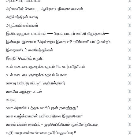
அப்பா- கிராமியபாடல்
(1)
அம்மாவின் சேலை..... ஆயிரமாய் நினைவலைகள்.
(1)
அரிச்சந்திரன் கதை
(1)
அருட்கவி வள்ளலார்
(1)
இனிய முருகன் பாடல்கள் --- பிரபல பாடகர் உன்னி கிருஷ்ணன்--
(1)
இன்றைய இசையா ?அன்றைய இசையா? -லியோனி பாட்டுமன்றம்
(1)
இறைவனிடம் கையேந்துங்கள்
(1)
இளநீர்' வெட்டும் கருவி
(1)
உடல் எடையை குறைக்க உதவும் சில உடற்பயிற்சிகள்
(1)
உடல் எடையை குறைக்க உதவும் யோகா
(1)
உணவு உண்பது எப்படி?-குன்றில்குமார்
(1)
உணவே மருந்து- பாடல்
(1)
உயர்வு
(1)
உலக அளவில் புத்தக வாசிப்புஏன் குறைந்தது?
(1)
உலக வாழ்க்கையின் உண்மை நிலை இதுதானோ?
(1)
உலகம் உங்கள் கையில் - முடிவெடுப்போம்..முன்னேறுவோம்.
(1)
எதிர்மறை எண்ணங்களை தவிர்ப்பது எப்படி?
(1)