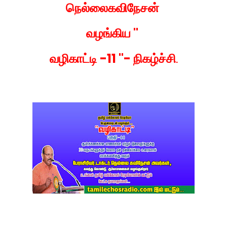
நெல்லைகவிநேசன்
வழங்கிய "
வழிகாட்டி -11 "- நிகழ்ச்சி
.