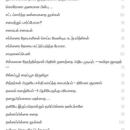
கொரோனா குணமான பின்பு ...
(1)
சட்டம்சார்ந்த உண்மைகதை நூல்கள்
(2)
சமைத்துப் பார்ப்போமா?
(1)
சமையல் சமையல்
(1)
சர்க்கரை நோயாளிகள் செய்ய வேண்டிய உடற்பயிற்சிகள்
(1)
சர்க்கரை நோயை கட்டுப்படுத்த யோகா.
(1)
சாதனைப்பெண்
(2)
சிக்கலான நேரத்தில்தான் பிறரின் குணத்தை அறிய முடியும். --கவிதா ஜவஹர்
--
(1)
சிங்கப்பூர் தைப்பூச திருவிழா
(1)
சித்தர்கள் அருளிய சக்தி வாய்ந்த காயகற்பம் - திரிபலா சூரணம்
(1)
தகவல் களஞ்சியம் -1-ஆசிரியருக்கு மரியாதை.
(1)
தனதுஅம்மாவை மறக்காத.....
(1)
தனியே இருப்பதொன்றும் தவிப்பில்லை நண்பர்களே
(1)
தன்னம்பிக்கை கதை
(1)
தன்னம்பிக்கை நூல்கள்
(13)
தமிழக அரசு பரிசு பெற்ற நூல்