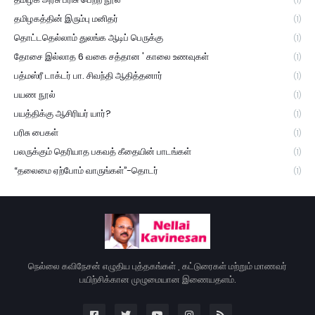
(1)
தமிழகத்தின் இரும்பு மனிதர்
(1)
தொட்டதெல்லாம் துலங்க ஆடிப் பெருக்கு
(1)
தோசை இல்லாத 6 வகை சத்தான ' காலை உணவுகள்
(1)
பத்மஸ்ரீ டாக்டர் பா. சிவந்தி ஆதித்தனார்
(1)
பயண நூல்
(1)
பயத்திக்கு ஆசிரியர் யார்?
(1)
பரிசு பைகள்
(1)
பலருக்கும் தெரியாத பகவத் கீதையின் பாடங்கள்
(1)
“தலைமை ஏற்போம் வாருங்கள்”-தொடர்
(1)
நெல்லை கவிநேசன் எழுதிய புத்தகங்கள் , கட்டுரைகள் மற்றும் மாணவர்
பயிற்சிக்கான முழுமையான இணையதளம்.