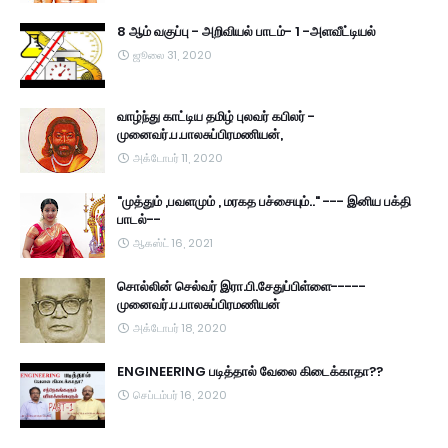
8 ஆம் வகுப்பு - அறிவியல் பாடம்- 1 -அளவீட்டியல்
ஜூலை 31, 2020
வாழ்ந்து காட்டிய தமிழ் புலவர் கபிலர் -
முனைவர்.ப.பாலசுப்பிரமணியன்,
அக்டோபர் 11, 2020
"முத்தும் ,பவளமும் , மரகத பச்சையும்.." --- இனிய பக்தி
பாடல்--
ஆகஸ்ட் 16, 2021
சொல்லின் செல்வர் இரா.பி.சேதுப்பிள்ளை-----
முனைவர்.ப.பாலசுப்பிரமணியன்
அக்டோபர் 18, 2020
ENGINEERING படித்தால் வேலை கிடைக்காதா??
செப்டம்பர் 16, 2020