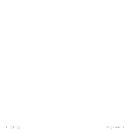
புதியது
பழையவை