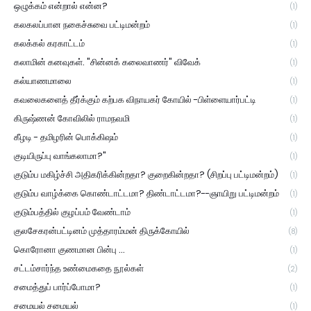
ஒழுக்கம் என்றால் என்ன?
(1)
கலகலப்பான நகைச்சுவை பட்டிமன்றம்
(1)
கலக்கல் கரகாட்டம்
(1)
கலாமின் கனவுகள். "சின்னக் கலைவாணர்" விவேக்
(1)
கல்யாணமாலை
(1)
கவலைகளைத் தீர்க்கும் கற்பக விநாயகர் கோயில் -பிள்ளையார்பட்டி
(1)
கிருஷ்ணன் கோவிலில் ராமநவமி
(1)
கீழடி - தமிழரின் பொக்கிஷம்
(1)
குடியிருப்பு வாங்கலாமா?"
(1)
குடும்ப மகிழ்ச்சி அதிகரிக்கின்றதா? குறைகின்றதா? (சிறப்பு பட்டிமன்றம்)
(1)
குடும்ப வாழ்க்கை கொண்டாட்டமா? திண்டாட்டமா?--ஞாயிறு பட்டிமன்றம்
(1)
குடும்பத்தில் குழப்பம் வேண்டாம்
(1)
குலசேகரன்பட்டினம் முத்தாரம்மன் திருக்கோயில்
(8)
கொரோனா குணமான பின்பு ...
(1)
சட்டம்சார்ந்த உண்மைகதை நூல்கள்
(2)
சமைத்துப் பார்ப்போமா?
(1)
சமையல் சமையல்
(1)