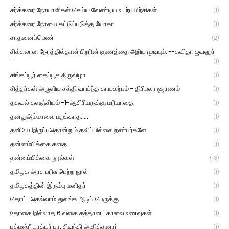
சர்க்கரை நோயாளிகள் செய்ய வேண்டிய உடற்பயிற்சிகள்
(1)
சர்க்கரை நோயை கட்டுப்படுத்த யோகா.
(1)
சாதனைப்பெண்
(2)
சிக்கலான நேரத்தில்தான் பிறரின் குணத்தை அறிய முடியும். --கவிதா ஜவஹர்
--
(1)
சிங்கப்பூர் தைப்பூச திருவிழா
(1)
சித்தர்கள் அருளிய சக்தி வாய்ந்த காயகற்பம் - திரிபலா சூரணம்
(1)
தகவல் களஞ்சியம் -1-ஆசிரியருக்கு மரியாதை.
(1)
தனதுஅம்மாவை மறக்காத.....
(1)
தனியே இருப்பதொன்றும் தவிப்பில்லை நண்பர்களே
(1)
தன்னம்பிக்கை கதை
(1)
தன்னம்பிக்கை நூல்கள்
(13)
தமிழக அரசு பரிசு பெற்ற நூல்
(1)
தமிழகத்தின் இரும்பு மனிதர்
(1)
தொட்டதெல்லாம் துலங்க ஆடிப் பெருக்கு
(1)
தோசை இல்லாத 6 வகை சத்தான ' காலை உணவுகள்
(1)
பத்மஸ்ரீ டாக்டர் பா. சிவந்தி ஆதித்தனார்
(1)