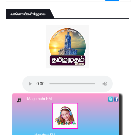
வானொலிகள் நேரலை