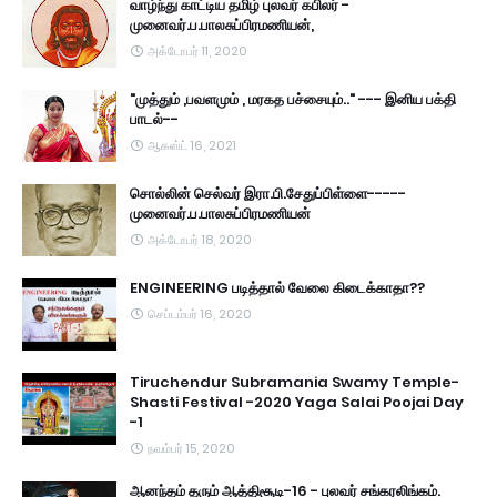
வாழ்ந்து காட்டிய தமிழ் புலவர் கபிலர் -
முனைவர்.ப.பாலசுப்பிரமணியன்,
அக்டோபர் 11, 2020
"முத்தும் ,பவளமும் , மரகத பச்சையும்.." --- இனிய பக்தி
பாடல்--
ஆகஸ்ட் 16, 2021
சொல்லின் செல்வர் இரா.பி.சேதுப்பிள்ளை-----
முனைவர்.ப.பாலசுப்பிரமணியன்
அக்டோபர் 18, 2020
ENGINEERING படித்தால் வேலை கிடைக்காதா??
செப்டம்பர் 16, 2020
Tiruchendur Subramania Swamy Temple-
Shasti Festival -2020 Yaga Salai Poojai Day
-1
நவம்பர் 15, 2020
ஆனந்தம் தரும் ஆத்திசூடி-16 - புலவர் சங்கரலிங்கம்.