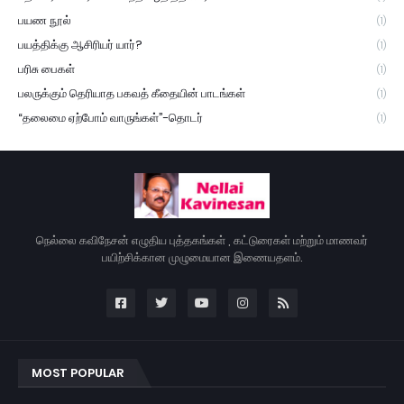
பயண நூல்
(1)
பயத்திக்கு ஆசிரியர் யார்?
(1)
பரிசு பைகள்
(1)
பலருக்கும் தெரியாத பகவத் கீதையின் பாடங்கள்
(1)
“தலைமை ஏற்போம் வாருங்கள்”-தொடர்
(1)
நெல்லை கவிநேசன் எழுதிய புத்தகங்கள் , கட்டுரைகள் மற்றும் மாணவர்
பயிற்சிக்கான முழுமையான இணையதளம்.
MOST POPULAR