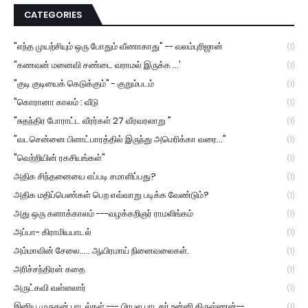
CATEGORIES
"எந்த முயற்சியும் ஒரு போதும் வீணாகாது" -- வலம்புரிஜான்
(1)
"கணவன் மனைவி சண்டை வராமல் இருக்க ...'
(1)
"குடி குடியைக் கெடுக்கும்" - குறும்படம்
(1)
"கொரானா காலம் : வீடு
(1)
"சுதந்திர போராட்ட வீரர்கள் 27 வீரவரலாறு "
(1)
"வடசென்னை பிளாட்பாரத்தில் இருந்து அமெரிக்கா வரை..."
(1)
"வெற்றியின் ரகசியங்கள்"
(1)
அதிக சிந்தனையை எப்படி சமாளிப்பது?
(1)
அதிக மதிப்பெண்கள் பெற எவ்வாறு படிக்க வேண்டும்?
(1)
அது ஒரு கனாக்காலம் ---வழக்கறிஞர் ராமலிங்கம்
(1)
அப்பா- கிராமியபாடல்
(1)
அம்மாவின் சேலை..... ஆயிரமாய் நினைவலைகள்.
(1)
அரிச்சந்திரன் கதை
(1)
அருட்கவி வள்ளலார்
(1)
இனிய முருகன் பாடல்கள் --- பிரபல பாடகர் உன்னி கிருஷ்ணன்--
(1)