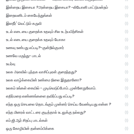
இன்றைய இசையா ?அன்றைய இசையா? -லியோனி பாட்டுமன்றம்
(1)
இறைவனிடம் கையேந்துங்கள்
(1)
இளநீர்' வெட்டும் கருவி
(1)
உடல் எடையை குறைக்க உதவும் சில உடற்பயிற்சிகள்
(1)
உடல் எடையை குறைக்க உதவும் யோகா
(1)
உணவு உண்பது எப்படி?-குன்றில்குமார்
(1)
உணவே மருந்து- பாடல்
(1)
உயர்வு
(1)
உலக அளவில் புத்தக வாசிப்புஏன் குறைந்தது?
(1)
உலக வாழ்க்கையின் உண்மை நிலை இதுதானோ?
(1)
உலகம் உங்கள் கையில் - முடிவெடுப்போம்..முன்னேறுவோம்.
(1)
எதிர்மறை எண்ணங்களை தவிர்ப்பது எப்படி?
(1)
எந்த ஒரு செயலை தொடங்கும் முன்னர் செய்ய வேண்டியது என்ன ?
(1)
எந்த மினரல் வாட்டரை குடித்தால் உடலுக்கு நல்லது?
(1)
எம்.ஜி.ஆர் சிறப்பு பாடல்கள்
(1)
ஒரு கோழியின் தன்னம்பிக்கை
(1)