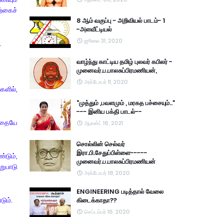
ற்கைச்
8 ஆம் வகுப்பு - அறிவியல் பாடம்- 1
-அளவீட்டியல்
ஜூலை 31, 2020
.
வாழ்ந்து காட்டிய தமிழ் புலவர் கபிலர் -
முனைவர்.ப.பாலசுப்பிரமணியன்,
அக்டோபர் 11, 2020
ளில்,
"முத்தும் ,பவளமும் , மரகத பச்சையும்.."
--- இனிய பக்தி பாடல்--
்பதையே
ஆகஸ்ட் 16, 2021
சொல்லின் செல்வர்
இரா.பி.சேதுப்பிள்ளை-----
்டும்,
முனைவர்.ப.பாலசுப்பிரமணியன்
றுபாடு
அக்டோபர் 18, 2020
ENGINEERING படித்தால் வேலை
ும்.
கிடைக்காதா??
செப்டம்பர் 16, 2020