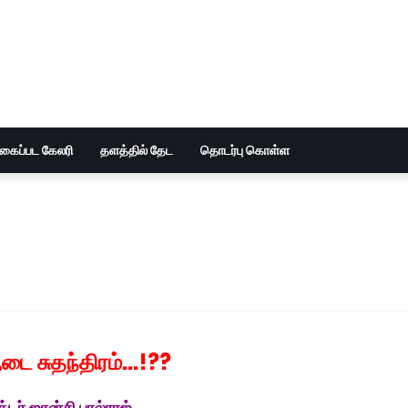
ுகைப்பட கேலரி
தளத்தில் தேட
தொடர்பு கொள்ள
ை சுதந்திரம்...!??
்டர் ஜான்சி பால்ராஜ்