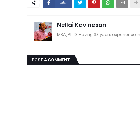
பகிர்
Nellai Kavinesan
MBA, Ph.D, Having 33 years experience in
POST A COMMENT