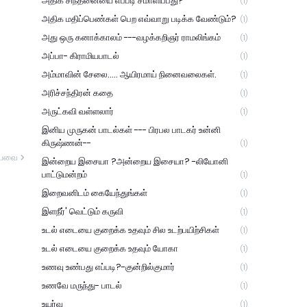
அதிக சிந்தனையை எப்படி சமாளிப்பது?
(1)
அதிக மதிப்பெண்கள் பெற எவ்வாறு படிக்க வேண்டும்?
(1)
அது ஒரு கனாக்காலம் ---வழக்கறிஞர் ராமலிங்கம்
(1)
அப்பா- கிராமியபாடல்
(1)
அம்மாவின் சேலை..... ஆயிரமாய் நினைவலைகள்.
(1)
அரிச்சந்திரன் கதை
(1)
அருட்கவி வள்ளலார்
(1)
இனிய முருகன் பாடல்கள் --- பிரபல பாடகர் உன்னி
கிருஷ்ணன்--
(1)
யவை
இன்றைய இசையா ?அன்றைய இசையா? -லியோனி
பாட்டுமன்றம்
(1)
இறைவனிடம் கையேந்துங்கள்
(1)
இளநீர்' வெட்டும் கருவி
(1)
உடல் எடையை குறைக்க உதவும் சில உடற்பயிற்சிகள்
(1)
உடல் எடையை குறைக்க உதவும் யோகா
(1)
உணவு உண்பது எப்படி?-குன்றில்குமார்
(1)
உணவே மருந்து- பாடல்
(1)
உயர்வு
(1)