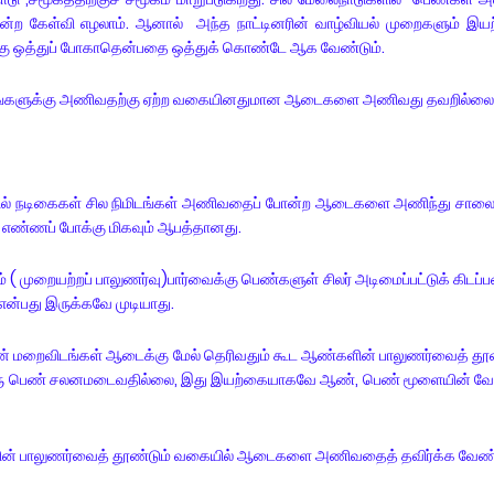
்ற கேள்வி எழலாம். ஆனால் அந்த நாட்டினரின் வாழ்வியல் முறைகளும் இய
ருக்கு ஒத்துப் போகாதென்பதை ஒத்துக் கொண்டே ஆக வேண்டும்.
தங்களுக்கு அணிவதற்கு ஏற்ற வகையினதுமான ஆடைகளை அணிவது தவறில்லை
ில் நடிகைகள் சில நிமிடங்கள் அணிவதைப் போன்ற ஆடைகளை அணிந்து சாலைக
்ற எண்ணப் போக்கு மிகவும் ஆபத்தானது.
முறையற்றப் பாலுணர்வு)பார்வைக்கு பெண்களுள் சிலர் அடிமைப்பட்டுக் கிடப
என்பது இருக்கவே முடியாது.
் மறைவிடங்கள் ஆடைக்கு மேல் தெரிவதும் கூட ஆண்களின் பாலுணர்வைத் தூண
் ஒரு பெண் சலனமடைவதில்லை, இது இயற்கையாகவே ஆண், பெண் மூளையின் வே
் பாலுணர்வைத் தூண்டும் வகையில் ஆடைகளை அணிவதைத் தவிர்க்க வேண்ட