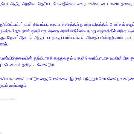
ோ அதீத அழகோ தெரியப் போவதில்லை என்ற உண்மையை உணராதவர
ிட்டார், " நான் திரைப்பட கதாபாத்திரத்திற்கு ஏற்ற விதத்தில் அவர்கள் தரும
ுடிந்த பிறகு நான் ஒருபோது அதை அணிவதில்லை. நமது சமூகத்தில் அந்த 
ிறேன்" ஆனால் அந்தப் படத்தைப்பார்ப்பவர்கள் அதைப் பின்பற்றினால் நான
னாள்.
்விடுதலையின் குறியீடாகக் கருதுவதும் அதன் வெளிப்பாடாக உடலின் மிக க
 பெண்கள் தவிர்க்க வேண்டும்.
டங்களைக் காட்டுவதை, பெண்களை இழிவுப் படுத்தும் செயலென்ற உணர்வ
ுவம் உண்டாகும்.
----