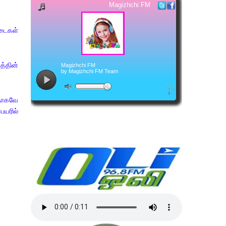
டைகள்
த்தின்
தாகவே
ெயரில்