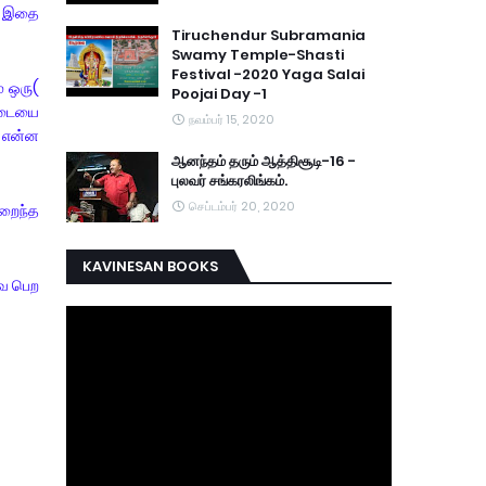
ை இதை
Tiruchendur Subramania
Swamy Temple-Shasti
Festival -2020 Yaga Salai
் ஒரு(
Poojai Day -1
ஆடையை
நவம்பர் 15, 2020
் என்ன
ஆனந்தம் தரும் ஆத்திசூடி-16 -
புலவர் சங்கரலிங்கம்.
செப்டம்பர் 20, 2020
ுறைந்த
KAVINESAN BOOKS
ை பெற