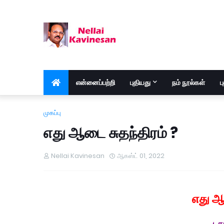
என்னைப்பற்றி
புதியது
நம் நூல்கள்
ப
முகப்பு
எது ஆடை சுதந்திரம் ?
Nellai Kavinesan
ஆகஸ்ட் 01, 2022
எது ஆட
டாக