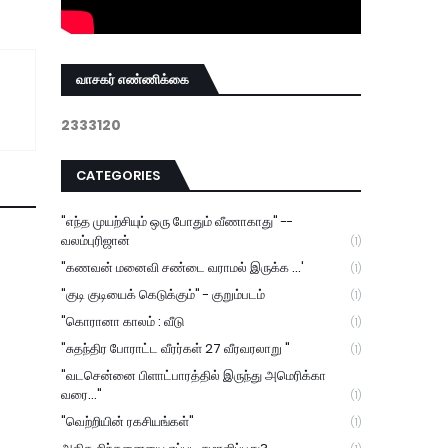
வாசகர் எண்ணிக்கை
2
3
3
3
1
2
0
CATEGORIES
"எந்த முயற்சியும் ஒரு போதும் வீணாகாது" --
வலம்புரிஜான்
(1)
"கணவன் மனைவி சண்டை வராமல் இருக்க ...'
(1)
"குடி குடியைக் கெடுக்கும்" - குறும்படம்
(1)
"கொரானா காலம் : வீடு
(1)
"சுதந்திர போராட்ட வீரர்கள் 27 வீரவரலாறு "
(1)
"வடசென்னை பிளாட்பாரத்தில் இருந்து அமெரிக்கா
வரை..."
(1)
"வெற்றியின் ரகசியங்கள்"
(1)