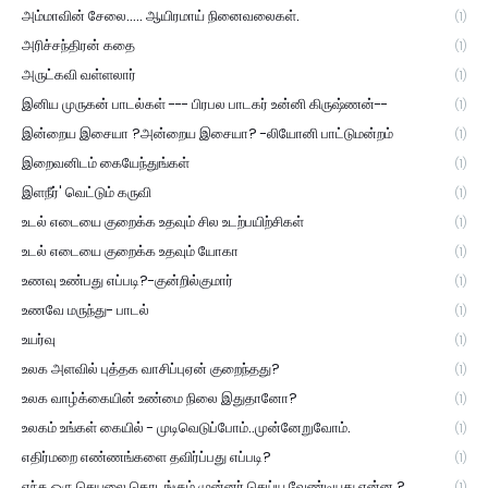
அம்மாவின் சேலை..... ஆயிரமாய் நினைவலைகள்.
(1)
அரிச்சந்திரன் கதை
(1)
அருட்கவி வள்ளலார்
(1)
இனிய முருகன் பாடல்கள் --- பிரபல பாடகர் உன்னி கிருஷ்ணன்--
(1)
இன்றைய இசையா ?அன்றைய இசையா? -லியோனி பாட்டுமன்றம்
(1)
இறைவனிடம் கையேந்துங்கள்
(1)
இளநீர்' வெட்டும் கருவி
(1)
உடல் எடையை குறைக்க உதவும் சில உடற்பயிற்சிகள்
(1)
உடல் எடையை குறைக்க உதவும் யோகா
(1)
உணவு உண்பது எப்படி?-குன்றில்குமார்
(1)
உணவே மருந்து- பாடல்
(1)
உயர்வு
(1)
உலக அளவில் புத்தக வாசிப்புஏன் குறைந்தது?
(1)
உலக வாழ்க்கையின் உண்மை நிலை இதுதானோ?
(1)
உலகம் உங்கள் கையில் - முடிவெடுப்போம்..முன்னேறுவோம்.
(1)
எதிர்மறை எண்ணங்களை தவிர்ப்பது எப்படி?
(1)
எந்த ஒரு செயலை தொடங்கும் முன்னர் செய்ய வேண்டியது என்ன ?
(1)