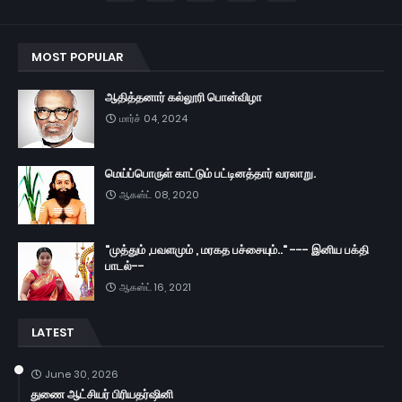
MOST POPULAR
ஆதித்தனார் கல்லூரி பொன்விழா
மார்ச் 04, 2024
மெய்ப்பொருள் காட்டும் பட்டினத்தார் வரலாறு.
ஆகஸ்ட் 08, 2020
"முத்தும் ,பவளமும் , மரகத பச்சையும்.." --- இனிய பக்தி
பாடல்--
ஆகஸ்ட் 16, 2021
LATEST
June 30, 2026
துணை ஆட்சியர் பிரியதர்ஷினி