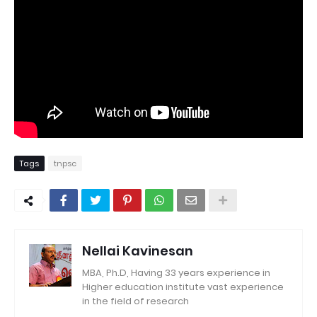
Tags
tnpsc
Nellai Kavinesan
MBA, Ph.D, Having 33 years experience in
Higher education institute vast experience
in the field of research