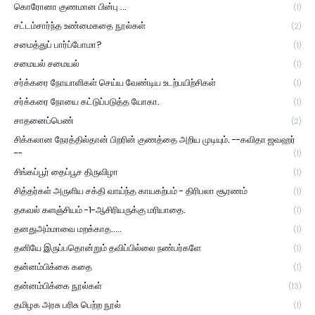
கொரோனா குணமான பின்பு ...
(1)
சட்டம்சார்ந்த உண்மைகதை நூல்கள்
(2)
சமைத்துப் பார்ப்போமா?
(1)
சமையல் சமையல்
(1)
சர்க்கரை நோயாளிகள் செய்ய வேண்டிய உடற்பயிற்சிகள்
(1)
சர்க்கரை நோயை கட்டுப்படுத்த யோகா.
(1)
சாதனைப்பெண்
(2)
சிக்கலான நேரத்தில்தான் பிறரின் குணத்தை அறிய முடியும். --கவிதா ஜவஹர்
--
(1)
சிங்கப்பூர் தைப்பூச திருவிழா
(1)
சித்தர்கள் அருளிய சக்தி வாய்ந்த காயகற்பம் - திரிபலா சூரணம்
(1)
தகவல் களஞ்சியம் -1-ஆசிரியருக்கு மரியாதை.
(1)
தனதுஅம்மாவை மறக்காத.....
(1)
தனியே இருப்பதொன்றும் தவிப்பில்லை நண்பர்களே
(1)
தன்னம்பிக்கை கதை
(1)
தன்னம்பிக்கை நூல்கள்
(13)
தமிழக அரசு பரிசு பெற்ற நூல்
(1)