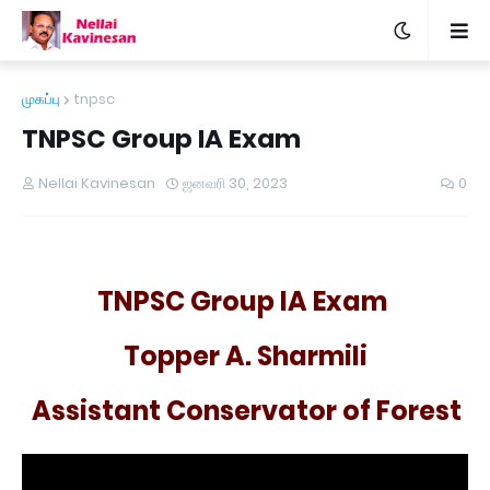
முகப்பு
tnpsc
TNPSC Group IA Exam
Nellai Kavinesan
ஜனவரி 30, 2023
0
TNPSC Group IA Exam
Topper A. Sharmili
Assistant Conservator of Forest