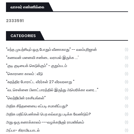
வாசகர் எண்ணிக்கை
2
3
3
3
5
9
1
CATEGORIES
"எந்த முயற்சியும் ஒரு போதும் வீணாகாது" -- வலம்புரிஜான்
(1)
"கணவன் மனைவி சண்டை வராமல் இருக்க ...'
(1)
"குடி குடியைக் கெடுக்கும்" - குறும்படம்
(1)
"கொரானா காலம் : வீடு
(1)
"சுதந்திர போராட்ட வீரர்கள் 27 வீரவரலாறு "
(1)
"வடசென்னை பிளாட்பாரத்தில் இருந்து அமெரிக்கா வரை..."
(1)
"வெற்றியின் ரகசியங்கள்"
(1)
அதிக சிந்தனையை எப்படி சமாளிப்பது?
(1)
அதிக மதிப்பெண்கள் பெற எவ்வாறு படிக்க வேண்டும்?
(1)
அது ஒரு கனாக்காலம் ---வழக்கறிஞர் ராமலிங்கம்
(1)
அப்பா- கிராமியபாடல்
(1)