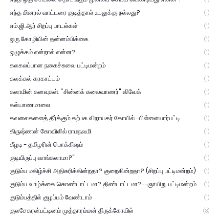
எந்த மினரல் வாட்டரை குடித்தால் உடலுக்கு நல்லது?
(1)
எம்.ஜி.ஆர் சிறப்பு பாடல்கள்
(1)
ஒரு கோழியின் தன்னம்பிக்கை
(1)
ஒழுக்கம் என்றால் என்ன?
(1)
கலகலப்பான நகைச்சுவை பட்டிமன்றம்
(1)
கலக்கல் கரகாட்டம்
(1)
கலாமின் கனவுகள். "சின்னக் கலைவாணர்" விவேக்
(1)
கல்யாணமாலை
(1)
கவலைகளைத் தீர்க்கும் கற்பக விநாயகர் கோயில் -பிள்ளையார்பட்டி
(1)
கிருஷ்ணன் கோவிலில் ராமநவமி
(1)
கீழடி - தமிழரின் பொக்கிஷம்
(1)
குடியிருப்பு வாங்கலாமா?"
(1)
குடும்ப மகிழ்ச்சி அதிகரிக்கின்றதா? குறைகின்றதா? (சிறப்பு பட்டிமன்றம்)
(1)
குடும்ப வாழ்க்கை கொண்டாட்டமா? திண்டாட்டமா?--ஞாயிறு பட்டிமன்றம்
(1)
குடும்பத்தில் குழப்பம் வேண்டாம்
(1)
குலசேகரன்பட்டினம் முத்தாரம்மன் திருக்கோயில்
(8)