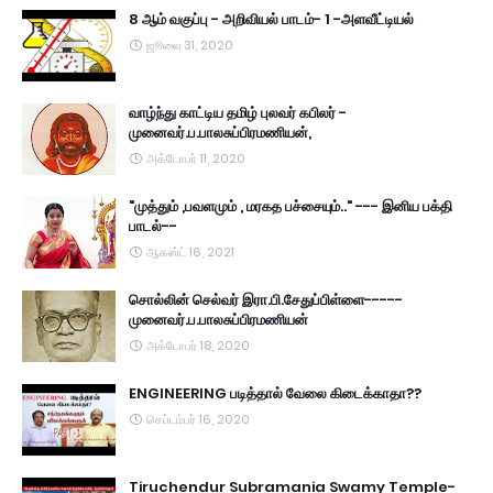
8 ஆம் வகுப்பு - அறிவியல் பாடம்- 1 -அளவீட்டியல்
ஜூலை 31, 2020
வாழ்ந்து காட்டிய தமிழ் புலவர் கபிலர் -
முனைவர்.ப.பாலசுப்பிரமணியன்,
அக்டோபர் 11, 2020
"முத்தும் ,பவளமும் , மரகத பச்சையும்.." --- இனிய பக்தி
பாடல்--
ஆகஸ்ட் 16, 2021
சொல்லின் செல்வர் இரா.பி.சேதுப்பிள்ளை-----
முனைவர்.ப.பாலசுப்பிரமணியன்
அக்டோபர் 18, 2020
ENGINEERING படித்தால் வேலை கிடைக்காதா??
செப்டம்பர் 16, 2020
Tiruchendur Subramania Swamy Temple-