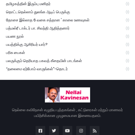
தமிழகத்தின் இரும்பு மனிதர்
(1)
தொட்டதெல்லாம் துலங்க ஆடிப் பெருக்கு
(1)
தோசை இல்லாத 6 வகை சத்தான ' காலை உணவுகள்
(1)
பத்மஸ்ரீ டாக்டர் பா. சிவந்தி ஆதித்தனார்
(1)
பயண நூல்
(1)
பயத்திக்கு ஆசிரியர் யார்?
(1)
பரிசு பைகள்
(1)
பலருக்கும் தெரியாத பகவத் கீதையின் பாடங்கள்
(1)
“தலைமை ஏற்போம் வாருங்கள்”-தொடர்
(1)
நெல்லை கவிநேசன் எழுதிய புத்தகங்கள் , கட்டுரைகள் மற்றும் மாணவர்
பயிற்சிக்கான முழுமையான இணையதளம்.